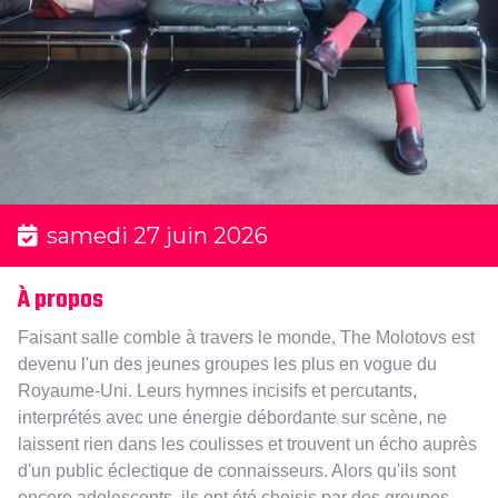
samedi 27 juin 2026
À propos
Faisant salle comble à travers le monde, The Molotovs est
devenu l'un des jeunes groupes les plus en vogue du
Royaume-Uni. Leurs hymnes incisifs et percutants,
interprétés avec une énergie débordante sur scène, ne
laissent rien dans les coulisses et trouvent un écho auprès
d'un public éclectique de connaisseurs. Alors qu'ils sont
encore adolescents, ils ont été choisis par des groupes