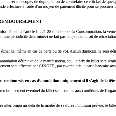
re, d'utiliser une copie, de dupliquer ou de contrefaire ce e-ticket de quel
 effectuée à l'aide d'un moyen de paiement illicite pour se procurer un
T REMBOURSEMENT
nformément à l'article L.221-28 du Code de la Consommation, la vente de
on une périodicité déterminée) ne fait pas l'objet d'un droit de rétracta
ni échangé, même en cas de perte ou de vol. Aucun duplicata ne sera déli
'annulation définitive de la manifestation, seul le prix du billet sera re
ement sera effectué par GINGER, par re-crédit de la carte bancaire ayan
ont remboursés en cas d’annulation uniquement si il s’agit de la tête 
le remboursement éventuel du billet sera soumis aux conditions de l'orga
 être interrompu au-delà de la moitié de sa durée minimum prévue, le bille