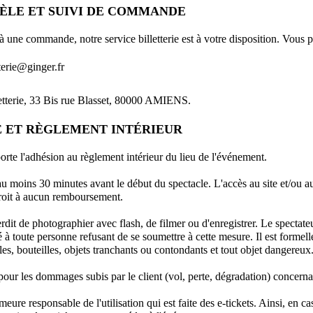
NTÈLE ET SUIVI DE COMMANDE
à une commande, notre service billetterie est à votre disposition. Vous 
tterie@ginger.fr
etterie, 33 Bis rue Blasset, 80000 AMIENS.
TÉ ET RÈGLEMENT INTÉRIEUR
rte l'adhésion au règlement intérieur du lieu de l'événement.
u moins 30 minutes avant le début du spectacle. L'accès au site et/ou au
droit à aucun remboursement.
nterdit de photographier avec flash, de filmer ou d'enregistrer. Le spectat
é à toute personne refusant de se soumettre à cette mesure. Il est formellem
s, bouteilles, objets tranchants ou contondants et tout objet dangereux
ur les dommages subis par le client (vol, perte, dégradation) concernan
eure responsable de l'utilisation qui est faite des e-tickets. Ainsi, en c