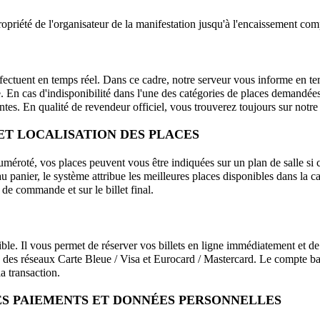
ropriété de l'organisateur de la manifestation jusqu'à l'encaissement co
ffectuent en temps réel. Dans ce cadre, notre serveur vous informe en temp
En cas d'indisponibilité dans l'une des catégories de places demandées
tes. En qualité de revendeur officiel, vous trouverez toujours sur notre s
 ET LOCALISATION DES PLACES
éroté, vos places peuvent vous être indiquées sur un plan de salle si ce
au panier, le système attribue les meilleures places disponibles dans la ca
f de commande et sur le billet final.
ible. Il vous permet de réserver vos billets en ligne immédiatement et d
des réseaux Carte Bleue / Visa et Eurocard / Mastercard. Le compte ban
a transaction.
DES PAIEMENTS ET DONNÉES PERSONNELLES