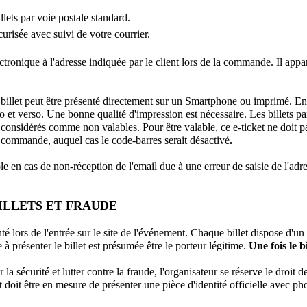
lets par voie postale standard.
risée avec suivi de votre courrier.
ctronique à l'adresse indiquée par le client lors de la commande. Il apparti
e billet peut être présenté directement sur un Smartphone ou imprimé. En c
o et verso. Une bonne qualité d'impression est nécessaire. Les billets p
t considérés comme non valables. Pour être valable, ce e-ticket ne doit pa
a commande, auquel cas le code-barres serait désactivé
.
n cas de non-réception de l'email due à une erreur de saisie de l'adresse
BILLETS ET FRAUDE
nté lors de l'entrée sur le site de l'événement. Chaque billet dispose d
à présenter le billet est présumée être le porteur légitime. 
Une fois le bi
la sécurité et lutter contre la fraude, l'organisateur se réserve le droit de
nt doit être en mesure de présenter une pièce d'identité officielle avec ph