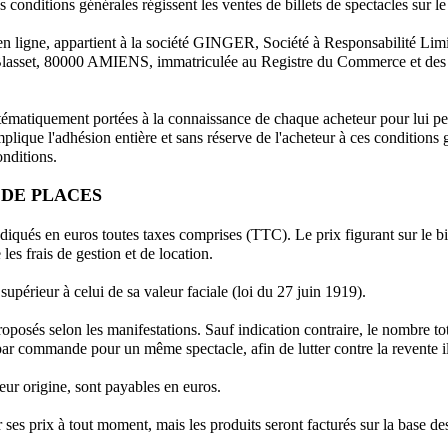
s conditions générales régissent les ventes de billets de spectacles sur le
ie en ligne, appartient à la société GINGER, Société à Responsabilité Li
ue Blasset, 80000 AMIENS, immatriculée au Registre du Commerce et des
stématiquement portées à la connaissance de chaque acheteur pour lui p
ique l'adhésion entière et sans réserve de l'acheteur à ces conditions 
onditions.
 DE PLACES
ndiqués en euros toutes taxes comprises (TTC). Le prix figurant sur le bill
les frais de gestion et de location.
supérieur à celui de sa valeur faciale (loi du 27 juin 1919).
proposés selon les manifestations. Sauf indication contraire, le nombre to
 par commande pour un même spectacle, afin de lutter contre la revente ill
eur origine, sont payables en euros.
ses prix à tout moment, mais les produits seront facturés sur la base de