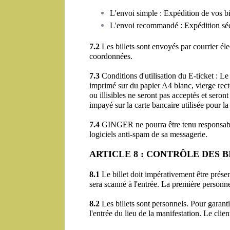
L'envoi simple : Expédition de vos bil
L'envoi recommandé : Expédition sécu
7.2
 Les billets sont envoyés par courrier éle
coordonnées.
7.3
 Conditions d'utilisation du E-ticket : L
imprimé sur du papier A4 blanc, vierge rect
ou illisibles ne seront pas acceptés et seron
impayé sur la carte bancaire utilisée pour l
7.4
 GINGER ne pourra être tenu responsable e
logiciels anti-spam de sa messagerie.
ARTICLE 8 : CONTRÔLE DES 
8.1
 Le billet doit impérativement être prése
sera scanné à l'entrée. La première personne 
8.2
 Les billets sont personnels. Pour garantir 
l'entrée du lieu de la manifestation. Le clie