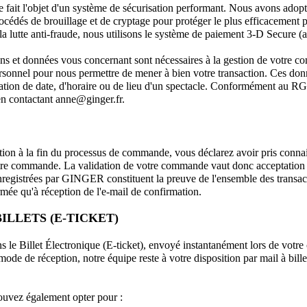
te fait l'objet d'un système de sécurisation performant. Nous avons adop
cédés de brouillage et de cryptage pour protéger le plus efficacement po
 lutte anti-fraude, nous utilisons le système de paiement 3-D Secure (au
ns et données vous concernant sont nécessaires à la gestion de votre c
rsonnel pour nous permettre de mener à bien votre transaction. Ces don
ation de date, d'horaire ou de lieu d'un spectacle. Conformément au RGP
en contactant anne@ginger.fr.
ion à la fin du processus de commande, vous déclarez avoir pris connais
otre commande. La validation de votre commande vaut donc acceptation i
nregistrées par GINGER constituent la preuve de l'ensemble des transac
mée qu'à réception de l'e-mail de confirmation.
BILLETS (E-TICKET)
ns le Billet Électronique (E-ticket), envoyé instantanément lors de votre
e de réception, notre équipe reste à votre disposition par mail à bille
ouvez également opter pour :