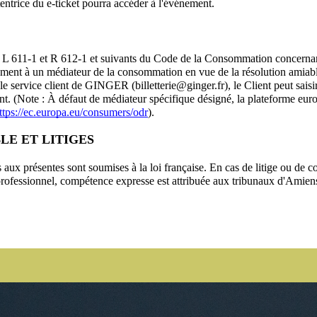
tentrice du e-ticket pourra accéder à l'événement.
 L 611-1 et R 612-1 et suivants du Code de la Consommation concernant l
ement à un médiateur de la consommation en vue de la résolution amiable 
i le service client de GINGER (billetterie@ginger.fr), le Client peut sai
nt. (Note : À défaut de médiateur spécifique désigné, la plateforme eu
ttps://ec.europa.eu/consumers/odr
).
BLE ET LITIGES
s aux présentes sont soumises à la loi française. En cas de litige ou de co
professionnel, compétence expresse est attribuée aux tribunaux d'Amiens
Suiv